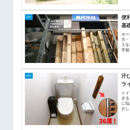
便
DIY
基
ホー
方・
スを
手順
汗
DIY
ラ
トイ
きる
に悩
介し