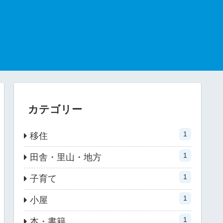
カテゴリー
1
移住
1
田舎・里山・地方
1
子育て
1
小屋
1
本・書籍