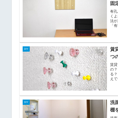
固
有孔
くよ
法が
「有
賃
DIY
つ
賃貸
の？
る？
えて
断...
洗
DIY
棚
洗面