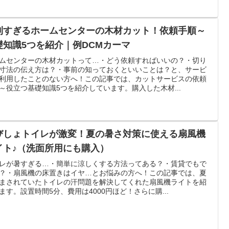
利すぎるホームセンターの木材カット！依頼手順～
礎知識5つを紹介｜例DCMカーマ
ムセンターの木材カットって…・どう依頼すればいいの？・切り
寸法の伝え方は？・事前の知っておくといいことは？と、サービ
利用したことのない方へ！この記事では、カットサービスの依頼
～役立つ基礎知識5つを紹介しています。購入した木材...
びしょトイレが激変！夏の暑さ対策に使える扇風機
イト♪（洗面所用にも購入）
レが暑すぎる…・簡単に涼しくする方法ってある？・賃貸でもで
？・扇風機の床置きはイヤ…とお悩みの方へ！この記事では、夏
まされていたトイレの汗問題を解決してくれた扇風機ライトを紹
ます。設置時間5分、費用は4000円ほど！さらに購...