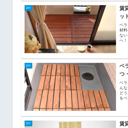
賃
DIY
ッ
ベラ
材料
ない
へ！
ベ
DIY
つ
ベラ
んな
どう
をベ
賃
DIY