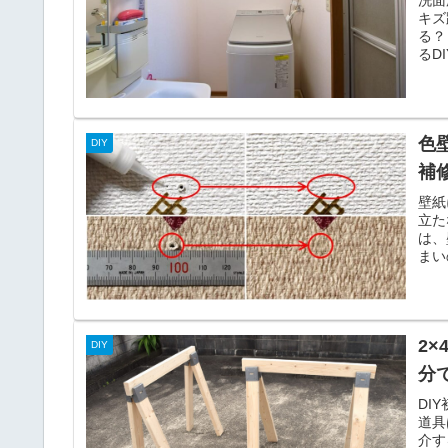
キズ
る？
るD
色
DIY
補
壁紙
立た
は、
まい
2
DIY
分
DI
道具
介す