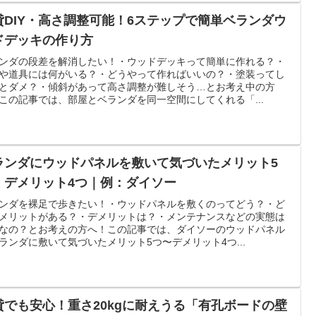
貸DIY・高さ調整可能！6ステップで簡単ベランダウ
ドデッキの作り方
ンダの段差を解消したい！・ウッドデッキって簡単に作れる？・
や道具には何がいる？・どうやって作ればいいの？・塗装ってし
とダメ？・傾斜があって高さ調整が難しそう…とお考え中の方
この記事では、部屋とベランダを同一空間にしてくれる「...
ランダにウッドパネルを敷いて気づいたメリット5
・デメリット4つ｜例：ダイソー
ンダを裸足で歩きたい！・ウッドパネルを敷くのってどう？・ど
メリットがある？・デメリットは？・メンテナンスなどの実態は
なの？とお考えの方へ！この記事では、ダイソーのウッドパネル
ランダに敷いて気づいたメリット5つ〜デメリット4つ...
貸でも安心！重さ20kgに耐えうる「有孔ボードの壁