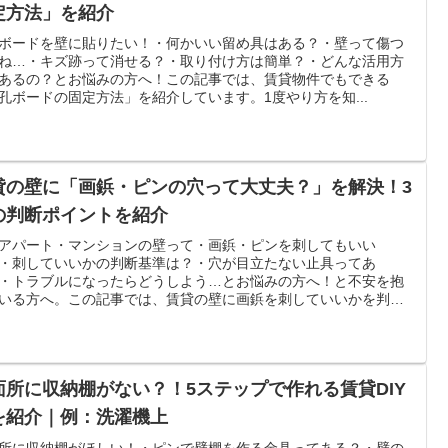
定方法」を紹介
ボードを壁に貼りたい！・何かいい留め具はある？・壁って傷つ
ね…・キズ跡って消せる？・取り付け方は簡単？・どんな活用方
あるの？とお悩みの方へ！この記事では、賃貸物件でもできる
孔ボードの固定方法」を紹介しています。1度やり方を知...
貸の壁に「画鋲・ピンの穴って大丈夫？」を解決！3
の判断ポイントを紹介
アパート・マンションの壁って・画鋲・ピンを刺してもいい
・刺していいかの判断基準は？・穴が目立たない止具ってあ
・トラブルになったらどうしよう…とお悩みの方へ！と不安を抱
いる方へ。この記事では、賃貸の壁に画鋲を刺していいかを判
面所に収納棚がない？！5ステップで作れる賃貸DIY
を紹介｜例：洗濯機上
所に収納棚がほしい！・ピンで壁棚を作る金具ってある？・壁の