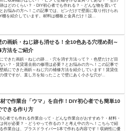
跡はどのくらい？・DIY初心者でも作れる？・どんな物を置いて
とお悩みの方へ！この記事では、ピンだけで壁面に取り付けられ
IY棚を紹介しています。材料は棚板と金具だけ！設...
壁の画鋲・ねじ跡も消せる！全10色ある穴埋め剤～
修方法をご紹介
にできた画鋲・ねじの跡…・穴を消す方法って？・色壁だけど目
ない？・賃貸退去前の修理は必要？とお悩みの方へ！この記事で
壁紙にできた画鋲～ねじ穴の補修方法を紹介しています！賃貸住
の僕ですが、直し方を知ったことで壁にあく小さな穴が...
×4材で作業台「ウマ」を自作！DIY初心者でも簡単10
でできる作り方
Y初心者でも作れる作業台って・どんな作業台がおすすめ？・材料・
は何が必要？・どうやって作るの？と考え中の方へ！こちらで紹
る作業台は、プラスドライバー1本で作れる内容です！収納性に優