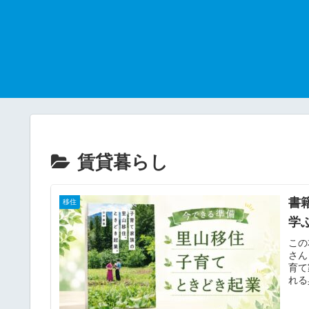
賃貸暮らし
書
移住
学
この
さん
育て
れる