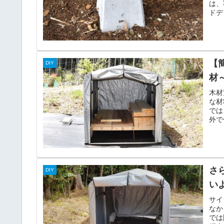
は、
ドデ
【
DIY
材
木材
な材
では
外で
さ
DIY
い
サイ
なか
では