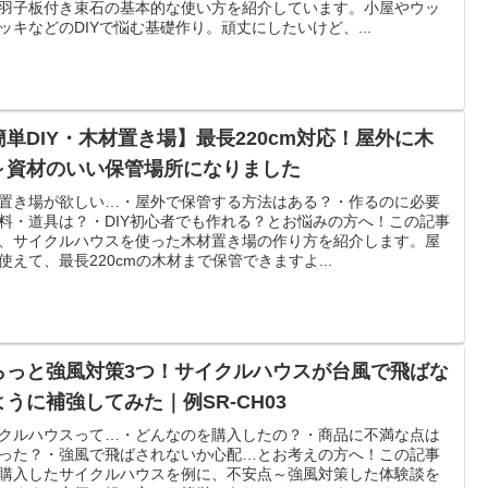
羽子板付き束石の基本的な使い方を紹介しています。小屋やウッ
ッキなどのDIYで悩む基礎作り。頑丈にしたいけど、...
簡単DIY・木材置き場】最長220cm対応！屋外に木
～資材のいい保管場所になりました
置き場が欲しい…・屋外で保管する方法はある？・作るのに必要
料・道具は？・DIY初心者でも作れる？とお悩みの方へ！この記事
、サイクルハウスを使った木材置き場の作り方を紹介します。屋
使えて、最長220cmの木材まで保管できますよ...
らっと強風対策3つ！サイクルハウスが台風で飛ばな
ように補強してみた｜例SR-CH03
クルハウスって…・どんなのを購入したの？・商品に不満な点は
った？・強風で飛ばされないか心配…とお考えの方へ！この記事
購入したサイクルハウスを例に、不安点～強風対策した体験談を