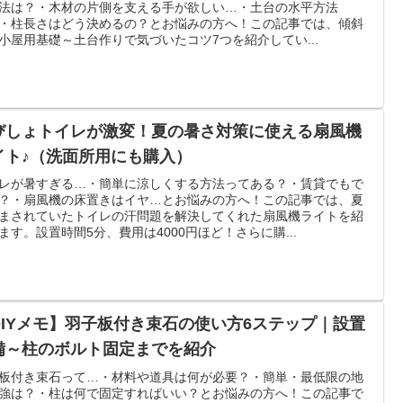
法は？・木材の片側を支える手が欲しい…・土台の水平方法
・柱長さはどう決めるの？とお悩みの方へ！この記事では、傾斜
小屋用基礎～土台作りで気づいたコツ7つを紹介してい...
びしょトイレが激変！夏の暑さ対策に使える扇風機
イト♪（洗面所用にも購入）
レが暑すぎる…・簡単に涼しくする方法ってある？・賃貸でもで
？・扇風機の床置きはイヤ…とお悩みの方へ！この記事では、夏
まされていたトイレの汗問題を解決してくれた扇風機ライトを紹
ます。設置時間5分、費用は4000円ほど！さらに購...
DIYメモ】羽子板付き束石の使い方6ステップ｜設置
備～柱のボルト固定までを紹介
板付き束石って…・材料や道具は何が必要？・簡単・最低限の地
強は？・柱は何で固定すればいい？とお悩みの方へ！この記事で