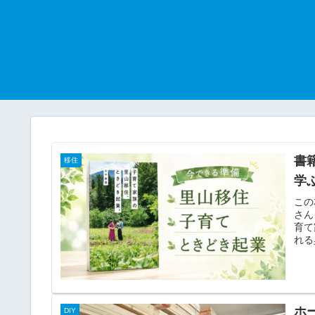
書
移住
学
この
さん
育て
れる
ホ
DIY