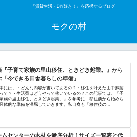
『賃貸生活・DIY好き！』を応援するブログ
モクの村
籍『子育て家族の里山移住、ときどき起業。』から
ぶ「今できる田舎暮らしの準備」
本には、・どんな内容が書いてあるの？・移住を叶えた山中麻葉
って？・生活費はどうやって稼いでいるの？この記事では、『子
家族の里山移住、ときどき起業。』を参考に、移住前から始めら
具体的な準備を深堀していきます。私自身も「移住後の...
ームセンターの木材を徹底分析！サイズ一覧表と代