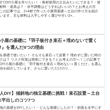
4材でDIY小屋を作りたい！・角材使用の土台みたいにできる？・使
材料・道具は？・水平調整はどうすればいいの？とお考えの方
この記事では、2×4材で作った小屋用基礎～土台の作り方を紹介
います。主な材料は入手しやすく運びやすい2×...
IY小屋の基礎に『羽子板付き束石＋埋めないで置く
け』を選んだ4つの理由
を基礎で使いたい！ そもそも束石って必要？ 埋めずに置いた時の
クは？ リスク対策は簡単にできる？とお考えの方へ！この記事で
DIY小屋の基礎に「羽子板付き束石＋埋めない＋置くだけ」を選ん
由を紹介しています。さらに置いただけのリ...
1人DIY】傾斜地の独立基礎に挑戦！束石設置～土台
水平出しのコツ7つ
地の基礎をDIYしたい！・どんな基礎にしたの？・斜面を水平にす