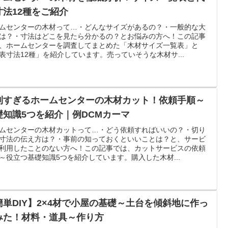
寸法12種をご紹介
ムセンターの木材って…・どんなサイズがあるの？・一般的な大
は？・寸法はどこを見たら分かるの？とお悩みの方へ！この記事
、ホームセンターを調査してまとめた「木材サイズ一覧表」と
表寸法12種」を紹介しています。売っていそうな木材サ...
利すぎるホームセンターの木材カット！依頼手順～
礎知識5つを紹介｜例DCMカーマ
ムセンターの木材カットって…・どう依頼すればいいの？・切り
寸法の伝え方は？・事前の知っておくといいことは？と、サービ
利用したことのない方へ！この記事では、カットサービスの依頼
～役立つ基礎知識5つを紹介しています。購入した木材...
簡単DIY】2×4材で小屋の基礎～土台を傾斜地に作っ
みた！材料・道具～作り方