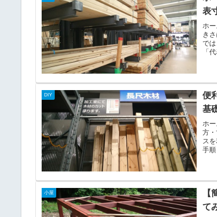
表
ホー
きさ
では
「代
便
DIY
基
ホー
方・
スを
手順
【
小屋
て