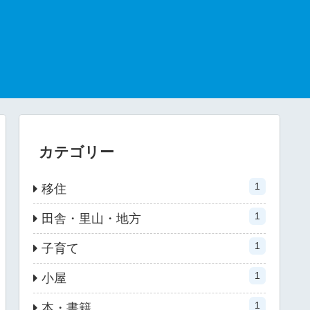
カテゴリー
1
移住
1
田舎・里山・地方
1
子育て
1
小屋
1
本・書籍