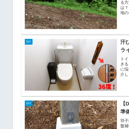
る方
は？
地の
汗
DIY
ラ
トイ
きる
に悩
介し
【
DIY
準
羽子
盤補