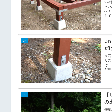
2×
った
へ！
して
D
DIY
だ
束石
リス
は、
だ理
【
DIY
の
傾斜